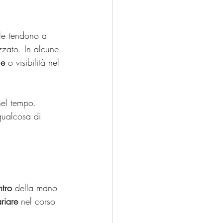
le tendono a 
zzato. In alcune 
le
 o visibilità nel 
nel tempo. 
qualcosa di  
ntro
 della mano 
riare
 nel corso 