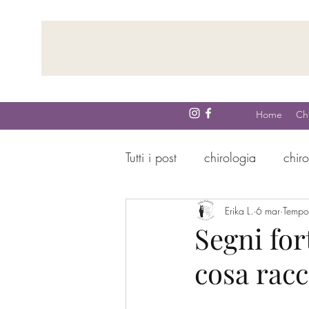
Home
Ch
Tutti i post
chirologia
chir
Cosa sa la tua mano prima di
Erika L.
6 mar
Tempo 
Segni for
cosa rac