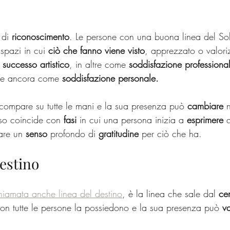
 di 
riconoscimento
. Le persone con una buona linea del So
 spazi in cui 
ciò che fanno viene visto
, apprezzato o valori
 successo artistico
, in altre come
 soddisfazione professiona
tre ancora come 
soddisfazione personale.
compare su tutte le mani e la sua presenza può 
cambiare
 
o coincide con 
fasi
 in cui una persona inizia a 
esprimere
 
are un 
senso
 profondo di 
gratitudine
 per ciò che ha.
destino
hiamata anche linea del destino
, è la linea che sale dal 
ce
on tutte le persone la possiedono e la sua presenza può 
va