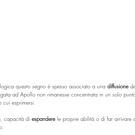
ologica questo segno è spesso associato a una 
diffusione
 de
egata ad Apollo non rimanesse concentrata in un solo punt
o cui esprimersi.
à
, capacità di 
espandere
 le proprie abilità o di far arrivare 
o.