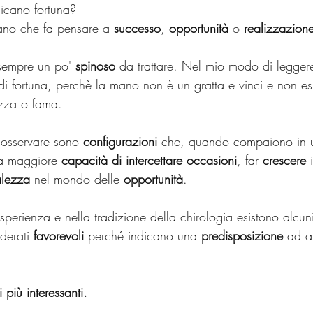
dicano fortuna?
ano che fa pensare a 
successo
, 
opportunità
 o 
realizzazion
sempre un po' 
spinoso
 da trattare. Nel mio modo di legger
di fortuna, perchè la mano non è un gratta e vinci e non esi
ezza o fama. 
osservare sono 
configurazioni
 che, quando compaiono in
a maggiore 
capacità di intercettare occasioni
, far 
crescere
 
alezza
 nel mondo delle 
opportunità
.
perienza e nella tradizione della chirologia esistono alcun
derati 
favorevoli
 perché indicano una 
predisposizione
 ad a
 più interessanti.