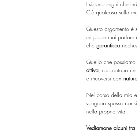
Esistono segni che in
C’è qualcosa sulla m
Questo argomento è 
mi piace mai parlare 
che 
garantisca
 ricch
Quello che possiamo 
attiva
, raccontano un
o muoversi con 
natur
Nel corso della mia es
vengono spesso consi
nella propria vita.
Vediamone alcuni tra i