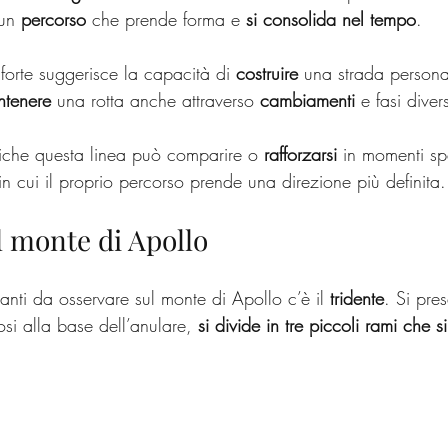
un 
percorso
 che prende forma e 
si consolida nel tempo
. 
forte suggerisce la capacità di 
costruire
 una strada persona
tenere
 una rotta anche attraverso 
cambiamenti
 e fasi diver
iche questa linea può comparire o 
rafforzarsi
 in momenti spe
n cui il proprio percorso prende una direzione più definita.
ul monte di Apollo
santi da osservare sul monte di Apollo c’è il 
tridente
. Si pre
si alla base dell’anulare,
 si divide in tre piccoli rami che 