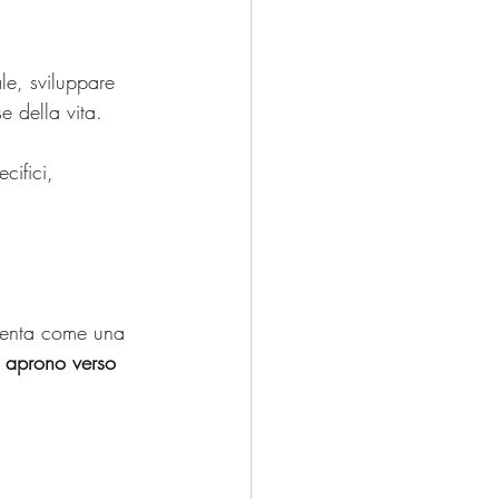
le, sviluppare 
se della vita.
cifici, 
senta come una 
si aprono verso 