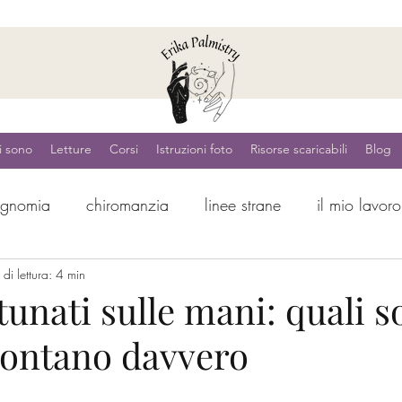
i sono
Letture
Corsi
Istruzioni foto
Risorse scaricabili
Blog
ognomia
chiromanzia
linee strane
il mio lavoro
 te
di lettura: 4 min
tunati sulle mani: quali s
contano davvero