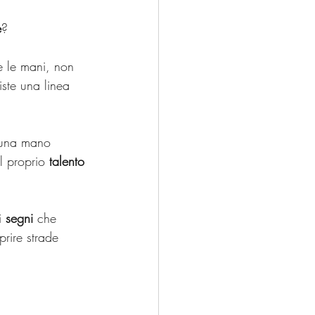
e
?
e le mani, non 
ste una linea 
 una mano 
il proprio 
talento
i 
segni
 che 
prire strade 