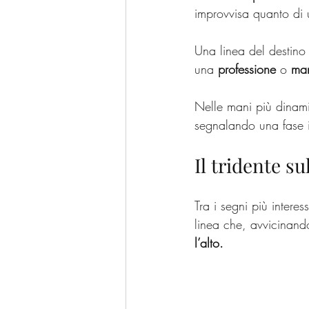
improvvisa quanto di 
Una linea del destino 
una 
professione
 o 
man
Nelle mani più dinam
segnalando una fase i
Il tridente s
Tra i segni più interes
linea che, avvicinando
l’alto.