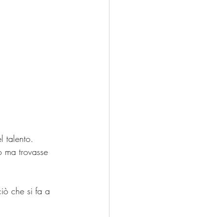
l talento. 
o ma trovasse 
ciò che si fa a 