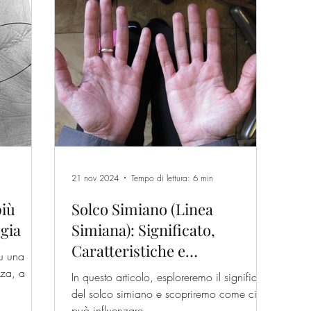
21 nov 2024
Tempo di lettura: 6 min
più
Solco Simiano (Linea
ogia
Simiana): Significato,
Caratteristiche e
u una
Interpretazioni
zza, a
In questo articolo, esploreremo il significato
del solco simiano e scopriremo come ci
può influenzare.