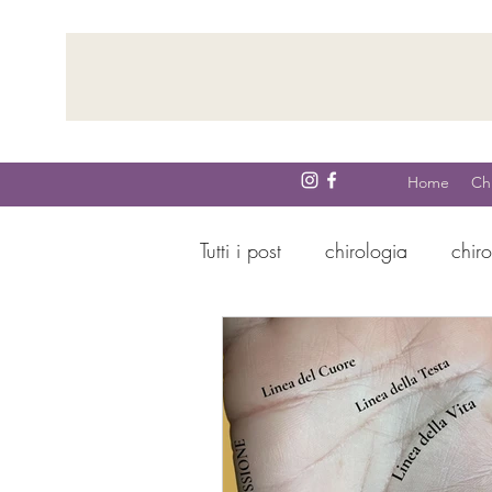
Home
Ch
Tutti i post
chirologia
chir
Cosa sa la tua mano prima di