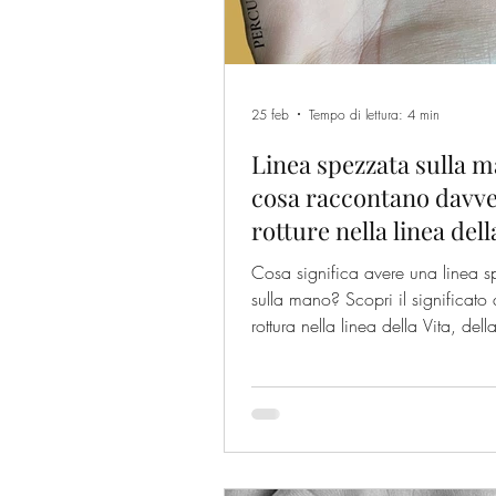
25 feb
Tempo di lettura: 4 min
Linea spezzata sulla m
cosa raccontano davve
rotture nella linea dell
della Testa e del Cuor
Cosa significa avere una linea 
sulla mano? Scopri il significato 
rottura nella linea della Vita, dell
del Cuore e come interpretarla.