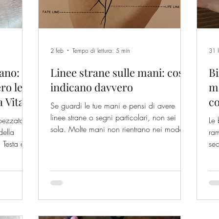
2 feb
Tempo di lettura: 5 min
31 
ano:
Linee strane sulle mani: cosa
Bi
ro le
indicano davvero
ma
a Vita,
c
Se guardi le tue mani e pensi di avere
e
linee strane o segni particolari, non sei
spezzata
Le 
sola. Molte mani non rientrano nei modelli
della
ram
ordinati dei manuali perché raccontano
a Testa e
sec
una maggiore complessità e sensibilità. In
div
questo articolo parlo di mani fuori
standard, di cosa indicano davvero e di
perché non sono un difetto, ma un modo
diverso di funzionare.