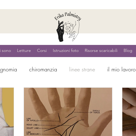
i sono
Letture
Corsi
Istruzioni foto
Risorse scaricabili
Blog
ognomia
chiromanzia
linee strane
il mio lavoro
 te