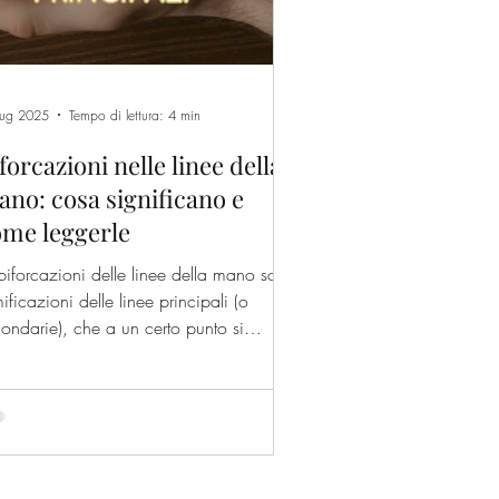
lug 2025
Tempo di lettura: 4 min
forcazioni nelle linee della
no: cosa significano e
ome leggerle
biforcazioni delle linee della mano sono
ificazioni delle linee principali (o
ondarie), che a un certo punto si
idono in due (o più) direzioni.