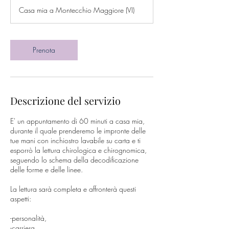
Casa mia a Montecchio Maggiore (VI)
Prenota
Descrizione del servizio
E' un appuntamento di 60 minuti a casa mia,
durante il quale prenderemo le impronte delle
tue mani con inchiostro lavabile su carta e ti
esporrò la lettura chirologica e chirognomica,
seguendo lo schema della decodificazione
delle forme e delle linee.
La lettura sarà completa e affronterà questi
aspetti:
-personalità,
-carriera,