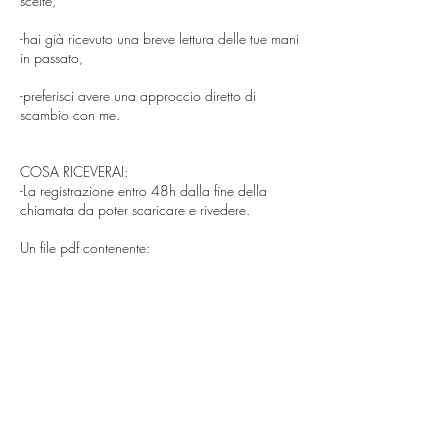
scelte,
-hai già ricevuto una breve lettura delle tue mani
in passato,
-preferisci avere una approccio diretto di
scambio con me.
COSA RICEVERAI:
-La registrazione entro 48h dalla fine della
chiamata da poter scaricare e rivedere.
Un file pdf contenente:
-una foto personalizzata, con legenda e
spiegazione, delle tue linee primarie,
secondarie, eventuali segni.
-una foto personalizzata, con legenda, dei tuoi
monti e delle forme della tua mano.
-una scheda con elenco di tutte le forme della
tua mano e dermatoglifi.