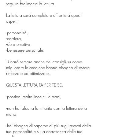
seguire facilmente la lettura.
La lettura sarà completa e affronterà questi
aspetti:
-personalità,
-carriera,
-sfera emotiva
-benessere personale.
Ti darò sempre anche dei consigli su come
migliorare le aree che hanno bisogno di essere
rinforzate ed ottimizzate.
QUESTA LETTURA FA PER TE SE:
-possiedi molte linee sulle mani,
-non hai alcuna familiarità con la lettura della
mano,
-hai bisogno di saperne di più sugli aspetti della
tua personalità e sulla correttezza delle tue