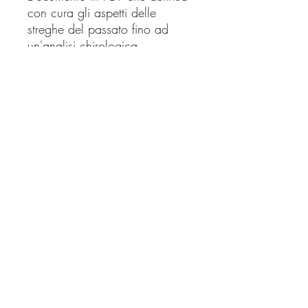
con cura gli aspetti delle
streghe del passato fino ad
un'analisi chirologica
approfondita dei significati che
ognuno di questi possiedono e
come possono identificarci
davvero.Questa guida esplora i
segni delle streghe che
possono comparire sulle mani:
simboli nascosti, cicatrici, croci
e linee misteriose che parlano
del tuo potere interiore e della
tua connessione con l’invisibile.
©2026 di Erika Luzzi
P. IVA
04484650249