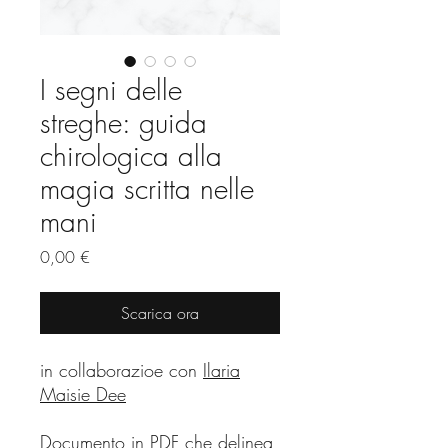
I segni delle
streghe: guida
chirologica alla
magia scritta nelle
mani
Prezzo
0,00 €
Scarica ora
in collaborazioe con
Ilaria
Maisie Dee
Documento in PDF che delinea