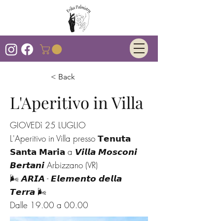
< Back
L'Aperitivo in Villa
GIOVEDì 25 LUGLIO
L'Aperitivo in Villa presso 𝗧𝗲𝗻𝘂𝘁𝗮
𝗦𝗮𝗻𝘁𝗮 𝗠𝗮𝗿𝗶𝗮 a 𝙑𝙞𝙡𝙡𝙖 𝙈𝙤𝙨𝙘𝙤𝙣𝙞
𝘽𝙚𝙧𝙩𝙖𝙣𝙞 Arbizzano (VR)
🌬️ 𝘼𝙍𝙄𝘼 - 𝙀𝙡𝙚𝙢𝙚𝙣𝙩𝙤 𝙙𝙚𝙡𝙡𝙖
𝙏𝙚𝙧𝙧𝙖 🌬️
Dalle 19.00 a 00.00