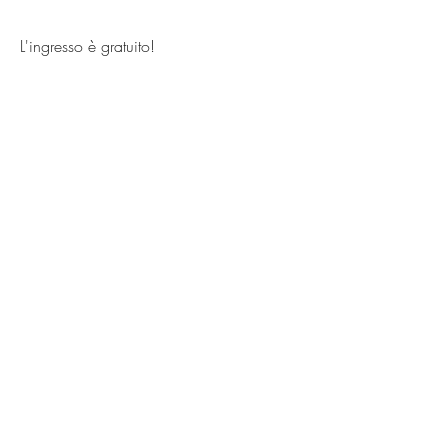
L'ingresso è gratuito!
Previous
Next